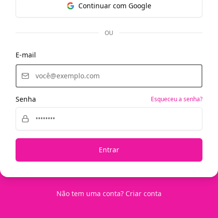
Continuar com Google
OU
E-mail
Senha
Esqueceu a senha?
Entrar
Não tem uma conta?
Criar conta