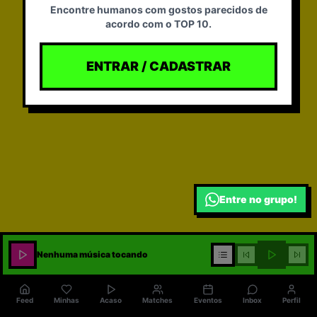
Encontre humanos com gostos parecidos de
Comprar ingresso!
acordo com o TOP 10.
ENTRAR / CADASTRAR
Entre no grupo!
Nenhuma música tocando
Feed
Minhas
Acaso
Matches
Eventos
Inbox
Perfil