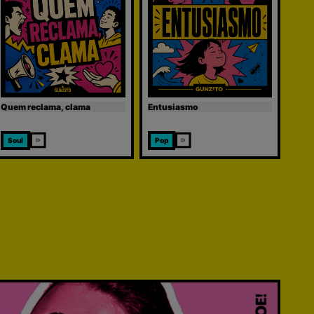
Quem reclama, clama
Entusiasmo
Soul
Pop