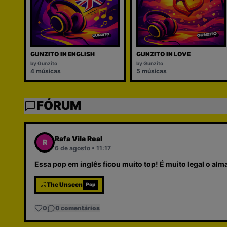
GUNZITO IN ENGLISH
GUNZITO IN LOVE
by
Gunzito
by
Gunzito
4
músicas
5
músicas
FÓRUM
Rafa Vila Real
R
6 de agosto
•
11:17
Essa pop em inglês ficou muito top! É muito legal o alm
The Unseen
Pop
0
0
comentários