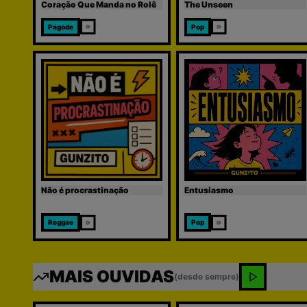
Coração Que Manda no Rolê
The Unseen
Pagode
Pop
Não é procrastinação
Entusiasmo
Reggae
Pop
MAIS OUVIDAS
(desde sempre)