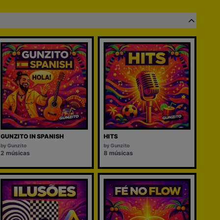
GUNZITO IN SPANISH
HITS
by
Gunzito
by
Gunzito
2
músicas
8
músicas