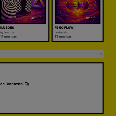
ILUSÕES
FÉ NO FLOW
by
Gunzito
by
Gunzito
11
músicas
13
músicas
 de “contexto” 🚀