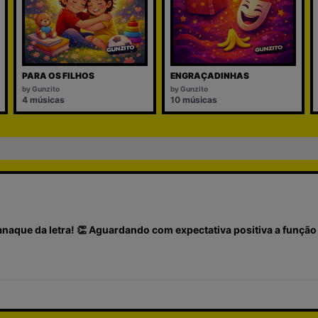
PARA OS FILHOS
ENGRAÇADINHAS
by
Gunzito
by
Gunzito
4
músicas
10
músicas
anaque da letra! 👏 Aguardando com expectativa positiva a função