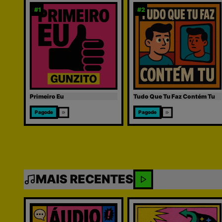
#
1
#
2
Primeiro Eu
Tudo Que Tu Faz Contém Tu
Pagode
Pagode
MAIS RECENTES