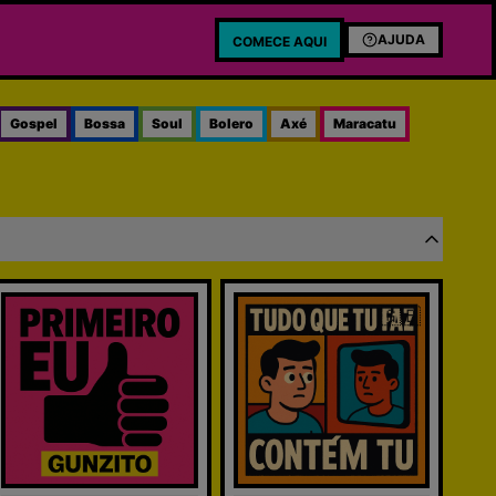
AJUDA
COMECE AQUI
Gospel
Bossa
Soul
Bolero
Axé
Maracatu
🇬🇧