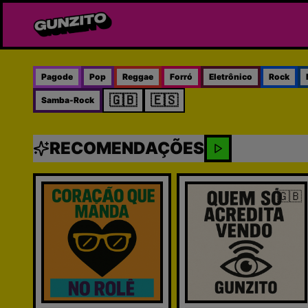
Pagode
Pop
Reggae
Forró
Eletrônico
Rock
🇬🇧
🇪🇸
Samba-Rock
RECOMENDAÇÕES
🇬🇧