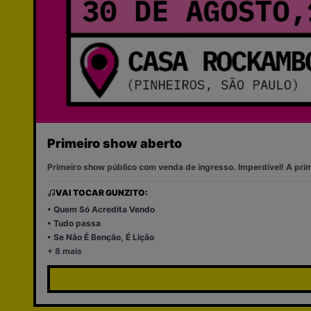
Primeiro show aberto
Primeiro show público com venda de ingresso. Imperdível! A pri
VAI TOCAR GUNZITO:
•
Quem Só Acredita Vendo
•
Tudo passa
•
Se Não É Benção, É Lição
+
8
mais