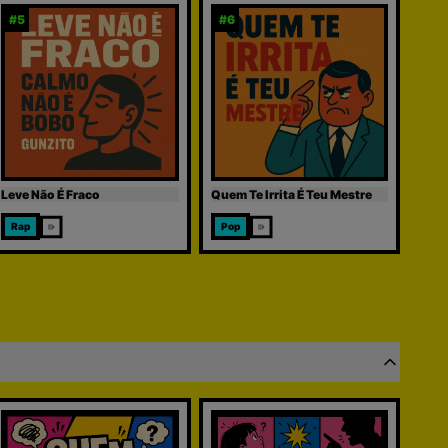
#
5
#
6
Leve Não É Fraco
Quem Te Irrita É Teu Mestre
Rap
Pop