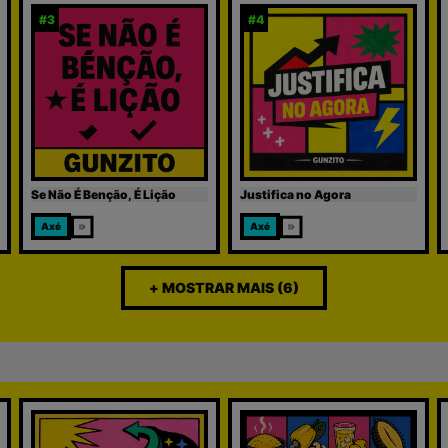
#
3
#
4
Se Não É Benção, É Lição
Justifica no Agora
Axé
Axé
+ MOSTRAR MAIS (6)