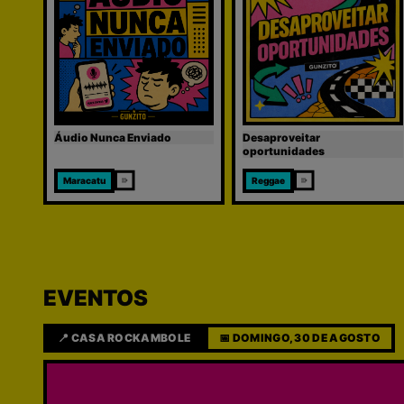
Áudio Nunca Enviado
Desaproveitar
oportunidades
Maracatu
Reggae
EVENTOS
📍
CASA ROCKAMBOLE
📅
DOMINGO, 30 DE AGOSTO