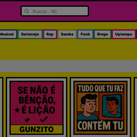
Musical
Sertanejo
Rap
Samba
Funk
Brega
Uptempo