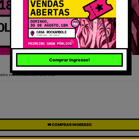
Comprar ingresso!
meira vez só acontece uma vez!
🎟️ COMPRAR INGRESSO