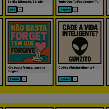
Se Não É Benção, É Lição
Tudo Que Tu Faz Contém Tu
Axé
Pagode
Não basta forget, tem que
Cadê a Vida Inteligente?
forgive
Pagode
Reggae